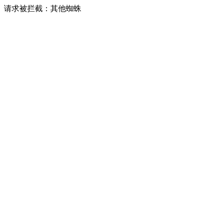
请求被拦截：其他蜘蛛