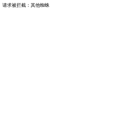
请求被拦截：其他蜘蛛