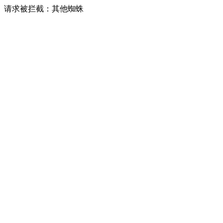
请求被拦截：其他蜘蛛