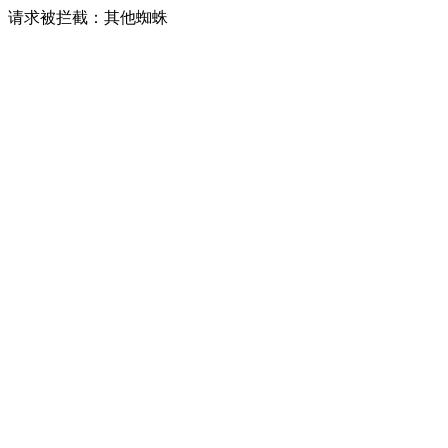
请求被拦截：其他蜘蛛