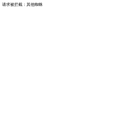
请求被拦截：其他蜘蛛