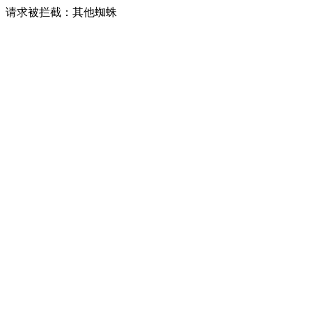
请求被拦截：其他蜘蛛