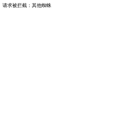
请求被拦截：其他蜘蛛