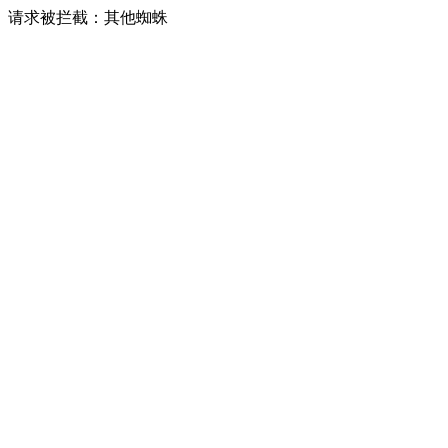
请求被拦截：其他蜘蛛