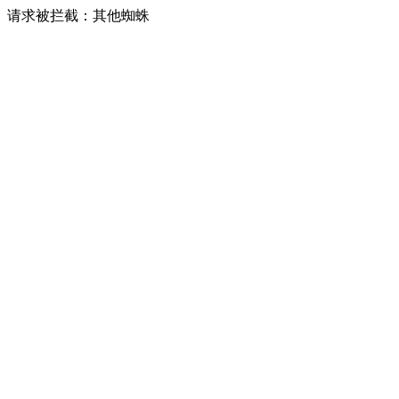
请求被拦截：其他蜘蛛