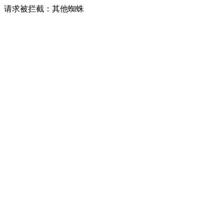
请求被拦截：其他蜘蛛