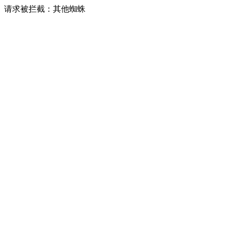
请求被拦截：其他蜘蛛