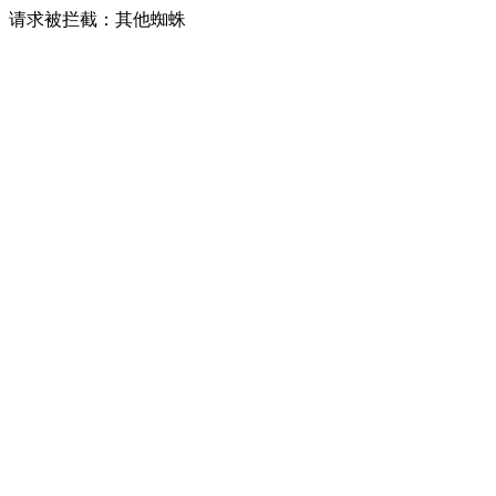
请求被拦截：其他蜘蛛