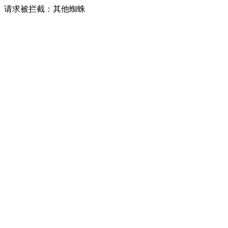
请求被拦截：其他蜘蛛