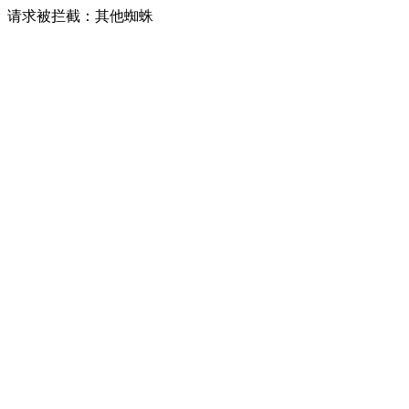
请求被拦截：其他蜘蛛