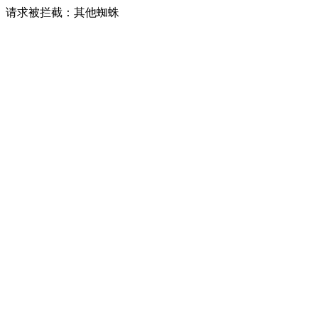
请求被拦截：其他蜘蛛