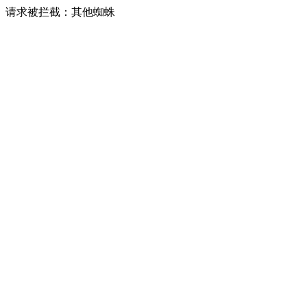
请求被拦截：其他蜘蛛