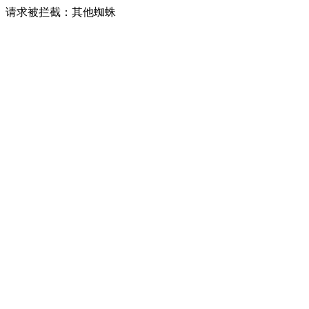
请求被拦截：其他蜘蛛