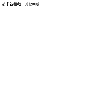
请求被拦截：其他蜘蛛