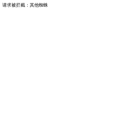
请求被拦截：其他蜘蛛