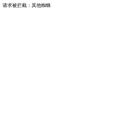
请求被拦截：其他蜘蛛