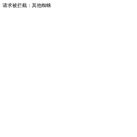
请求被拦截：其他蜘蛛