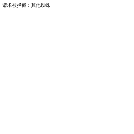
请求被拦截：其他蜘蛛