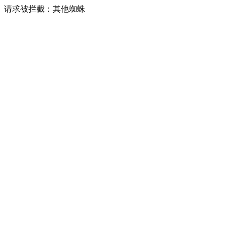
请求被拦截：其他蜘蛛