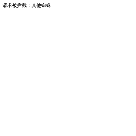
请求被拦截：其他蜘蛛