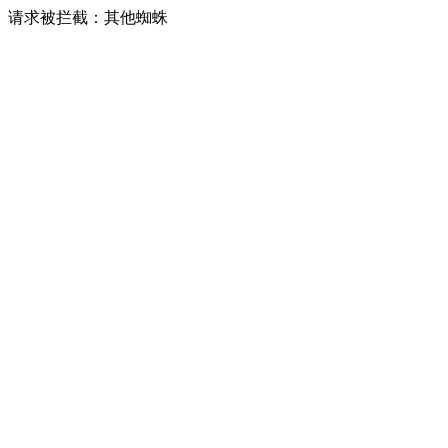
请求被拦截：其他蜘蛛