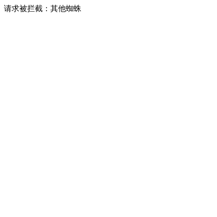
请求被拦截：其他蜘蛛