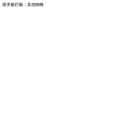
请求被拦截：其他蜘蛛