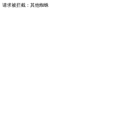
请求被拦截：其他蜘蛛