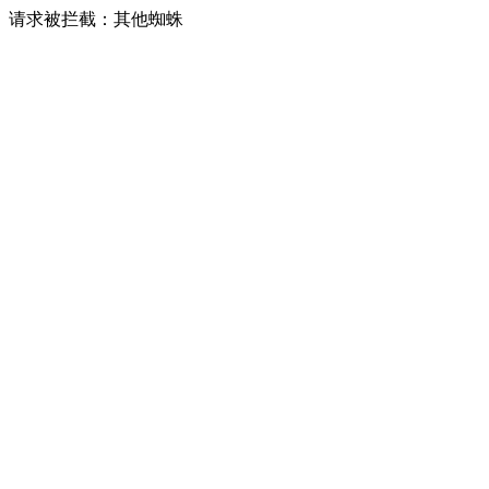
请求被拦截：其他蜘蛛