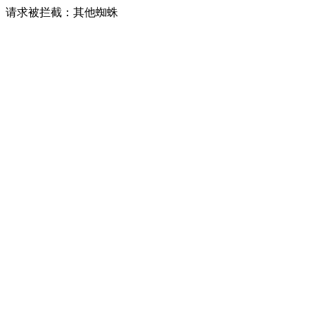
请求被拦截：其他蜘蛛