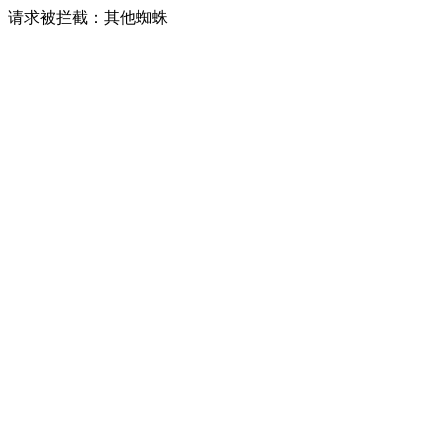
请求被拦截：其他蜘蛛