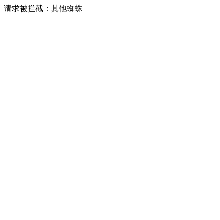
请求被拦截：其他蜘蛛