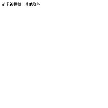
请求被拦截：其他蜘蛛