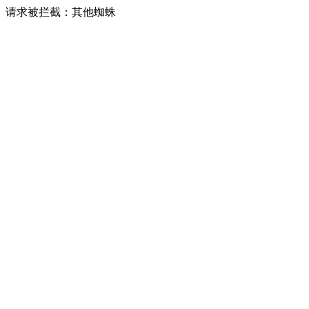
请求被拦截：其他蜘蛛