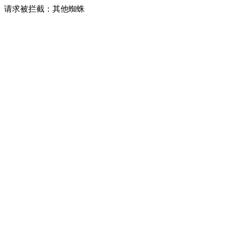
请求被拦截：其他蜘蛛