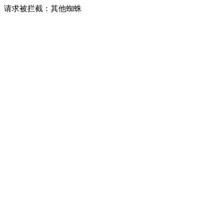
请求被拦截：其他蜘蛛