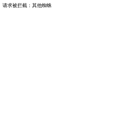
请求被拦截：其他蜘蛛