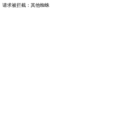
请求被拦截：其他蜘蛛