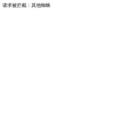
请求被拦截：其他蜘蛛