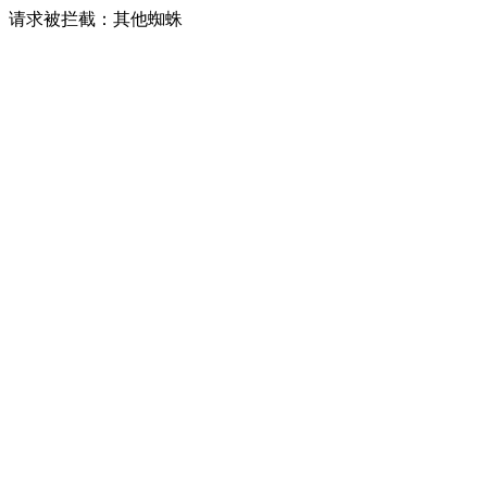
请求被拦截：其他蜘蛛