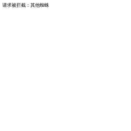
请求被拦截：其他蜘蛛