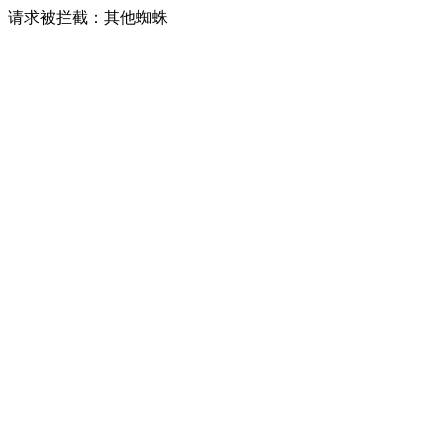
请求被拦截：其他蜘蛛